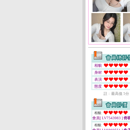
相貌
身材
表演
態度
註﹕最高值 5分
相貌
會員[ LV7543983 ]
佟
相貌