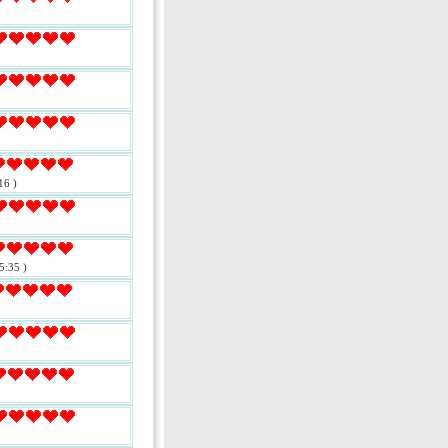
16 )
5:35 )