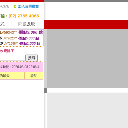
方式
問題反映
-贈點
9,000
點
LV59343**
6
-贈點
5,000
點
LV77023**
10
-贈點
1,000
點
LV71888**
收費排序
 : 2026-08-08 22:08:41
的最愛
說明