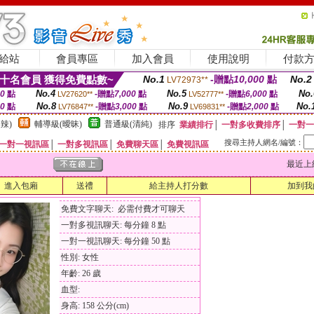
給站
會員專區
加入會員
使用說明
付款
十名會員 獲得免費點數~
No.1
-贈點
10,000
點
No.2
LV72973**
No.4
No.5
No.
00
點
-贈點
7,000
點
-贈點
6,000
點
LV27620**
LV52777**
No.8
No.9
No.
00
點
-贈點
3,000
點
-贈點
2,000
點
LV76847**
LV69831**
辣)
輔導級(曖昧)
普通級(清純)
排序
業績排行
│
一對多收費排序
│
一對一
搜尋主持人網名/編號：
一對一視訊區
│
一對多視訊區
│
免費聊天區
│
免費視訊區
最近上線時間
進入包廂
送禮
給主持人打分數
加到我
免費文字聊天: 必需付費才可聊天
一對多視訊聊天: 每分鐘 8 點
一對一視訊聊天: 每分鐘 50 點
性別: 女性
年齡: 26 歲
血型:
身高: 158 公分(cm)