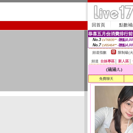
回首頁
點數補
恭喜五月份消費排行前
No.3
-贈點
8,0
LV76835**
No.7
-贈點
4,0
LV65464**
頻道指數
限制級(火
頻道
台妹專區
│
新人區
│
(涵涵ㄦ)
免費聊天