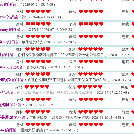
cc
的評論：
( 2026-07-24 15:47:06 )
身材
表演
態度
enk
的評論：
讚
( 2026-07-21 15:44:53 )
身材
表演
態度
nnny
的評論：
五星好評
( 2026-07-16 00:43:55 )
身材
表演
態度
bb
的評論：
放學後的時光
( 2026-07-15 17:28:52 )
身材
表演
態度
豬
的評論：
你們各位別搶著叫老婆了，我今天獲得唯一老公認證了
( 2026-07-13 21:14:
身材
表演
態度
tKing
的評論：
老婆被玩壞了
( 2026-07-10 23:01:58 )
身材
表演
態度
時好2
的評論：
咚哥你沒事吧?? 下面那位大哥不要笑久了你就知道
( 2026-07-07 23:1
身材
表演
態度
-
的評論：
內容疑似涉及個人隱私已被系統設定為私密評論!
( 2026-07-07 22:53:06 )
身材
表演
態度
啊搖啊
的評論：
( 2026-07-06 16:39:10 )
身材
表演
態度
不是胖虎
的評論：
主播很口愛 可以多跟他聊天 粽子好吃
( 2026-06-19 15:46:58 )
身材
表演
態度
ahi
的評論：
饅頭夾蛋 讚讚
( 2026-06-17 23:50:36 )