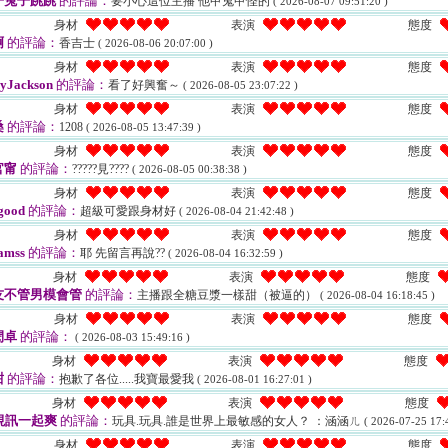
子兔子跳跳
的評論：
要小心這位主播 他甲鬼甲怪的
( 2026-08-07 09:51:20 )
身材
表演
態度
啊
的評論：
香吉士
( 2026-08-06 20:07:00 )
身材
表演
態度
yJackson
的評論：
看了好興奮～
( 2026-08-05 23:07:22 )
身材
表演
態度
桑
的評論：
1208
( 2026-08-05 13:47:39 )
身材
表演
態度
官甯
的評論：
?????見????
( 2026-08-05 00:38:38 )
身材
表演
態度
good
的評論：
超級可愛跟身材好
( 2026-08-04 21:42:48 )
身材
表演
態度
amss
的評論：
耶 先留言再說??
( 2026-08-04 16:32:59 )
身材
表演
態度
友不管男模會管
的評論：
主播跟全糖豆漿一樣甜（被逼的）
( 2026-08-04 16:18:45 )
身材
表演
態度
閎卓
的評論：
( 2026-08-03 15:49:16 )
身材
表演
態度
甜
的評論：
抱歉了各位.....我寶最愛我
( 2026-08-01 16:27:01 )
身材
表演
態度
視訊一起爽
的評論：
玩具.玩具.誰是世界上最敏感的女人？ ：涵涵ㄦ
( 2026-07-25 17:
身材
表演
態度